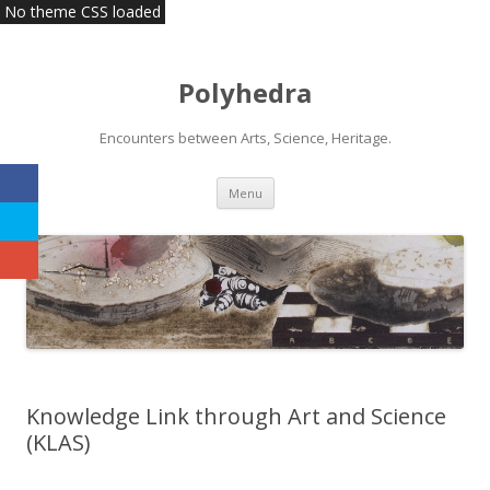
No theme CSS loaded
Polyhedra
Encounters between Arts, Science, Heritage.
Skip
Menu
to
content
Knowledge Link through Art and Science
(KLAS)